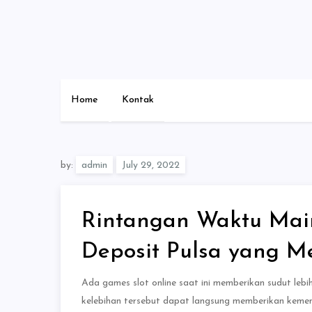
Skip
to
content
Home
Kontak
by:
admin
Rintangan Waktu Main
Deposit Pulsa yang M
Ada games slot online saat ini memberikan sudut le
kelebihan tersebut dapat langsung memberikan kem