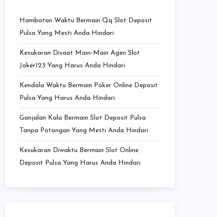
Hambatan Waktu Bermain Qq Slot Deposit
Pulsa Yang Mesti Anda Hindari
Kesukaran Disaat Main-Main Agen Slot
Joker123 Yang Harus Anda Hindari
Kendala Waktu Bermain Poker Online Deposit
Pulsa Yang Harus Anda Hindari
Ganjalan Kala Bermain Slot Deposit Pulsa
Tanpa Potongan Yang Mesti Anda Hindari
Kesukaran Diwaktu Bermain Slot Online
Deposit Pulsa Yang Harus Anda Hindari