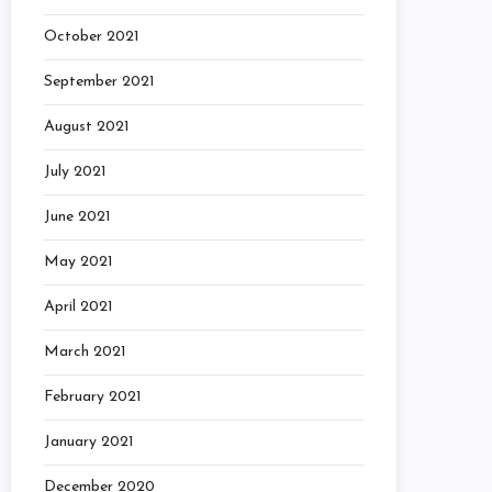
October 2021
September 2021
August 2021
July 2021
June 2021
May 2021
April 2021
March 2021
February 2021
January 2021
December 2020