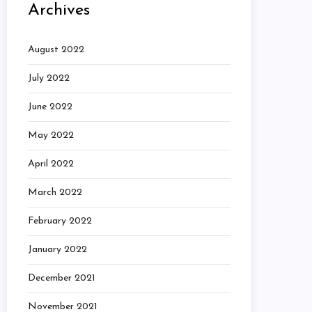
Archives
August 2022
July 2022
June 2022
May 2022
April 2022
March 2022
February 2022
January 2022
December 2021
November 2021