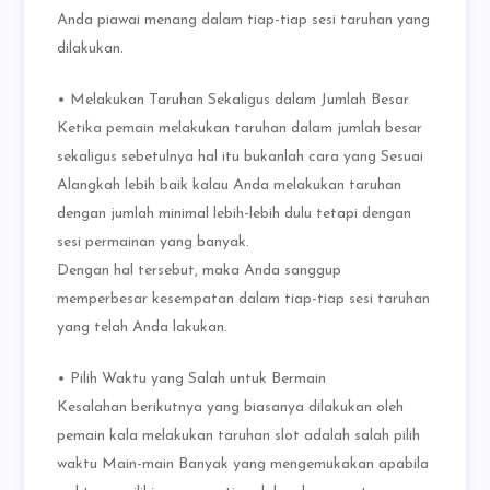
Anda piawai menang dalam tiap-tiap sesi taruhan yang
dilakukan.
• Melakukan Taruhan Sekaligus dalam Jumlah Besar
Ketika pemain melakukan taruhan dalam jumlah besar
sekaligus sebetulnya hal itu bukanlah cara yang Sesuai
Alangkah lebih baik kalau Anda melakukan taruhan
dengan jumlah minimal lebih-lebih dulu tetapi dengan
sesi permainan yang banyak.
Dengan hal tersebut, maka Anda sanggup
memperbesar kesempatan dalam tiap-tiap sesi taruhan
yang telah Anda lakukan.
• Pilih Waktu yang Salah untuk Bermain
Kesalahan berikutnya yang biasanya dilakukan oleh
pemain kala melakukan taruhan slot adalah salah pilih
waktu Main-main Banyak yang mengemukakan apabila