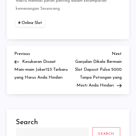
waktu memiliki peran penting dalam kesempatan
kemenangan Seseorang
Online Slot
Previous
Next
Post
Previous
Next
Post
Post
Kesukaran Disaat
Ganjalan Dikala Bermain
navigation
Main-main Joker123 Terbaru
Slot Deposit Pulsa 5000
yang Harus Anda Hindari
Tanpa Potongan yang
Mesti Anda Hindari
Search
SEARCH