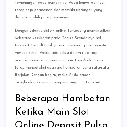
kemenangan pada pemainnya. Pada kenyataannya,
tetap saja permainan slot memiliki rintangan yang
dirasakan oleh para pemainnya.
Dengan adanya sistem online, terkadang memunculkan
beberapa kesukaran pada Games Seandainya hal
tersebut Terjadi tidak jarang membuat para pemain
merasa kesal. Walau ada solusi dalam tiap-tiap
permasalahan yang pemain alami, tapi Anda mesti
tetap mengetahui apa saja hambatan yang rata-rata
Berjalan Dengan begitu, maka Anda dapat
menghindari kerugian maupun gangguan tersebut.
Beberapa Hambatan
Ketika Main Slot
Online Deposit Pulsa