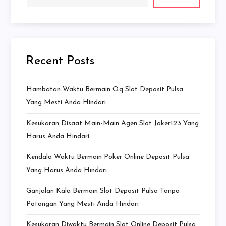
Recent Posts
Hambatan Waktu Bermain Qq Slot Deposit Pulsa
Yang Mesti Anda Hindari
Kesukaran Disaat Main-Main Agen Slot Joker123 Yang
Harus Anda Hindari
Kendala Waktu Bermain Poker Online Deposit Pulsa
Yang Harus Anda Hindari
Ganjalan Kala Bermain Slot Deposit Pulsa Tanpa
Potongan Yang Mesti Anda Hindari
Kesukaran Diwaktu Bermain Slot Online Deposit Pulsa