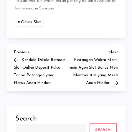
jikalau waktu memiliki peran penting dalam kesempatan
kemenangan Seorang
Online Slot
Previous
Next
Post
Previous
Next
Post
Post
Kendala Dikala Bermain
Rintangan Waktu Main-
navigation
Slot Online Deposit Pulsa
main Agen Slot Bonus New
Tanpa Potongan yang
Member 100 yang Mesti
Harus Anda Hindari
Anda Hindari
Search
SEARCH