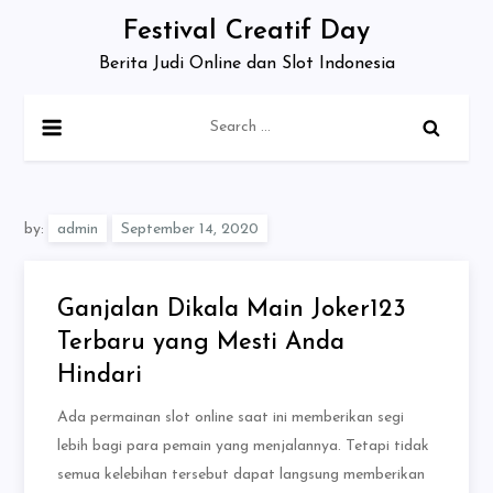
Skip
Festival Creatif Day
to
Berita Judi Online dan Slot Indonesia
content
Search
for:
by:
admin
Ganjalan Dikala Main Joker123
Terbaru yang Mesti Anda
Hindari
Ada permainan slot online saat ini memberikan segi
lebih bagi para pemain yang menjalannya. Tetapi tidak
semua kelebihan tersebut dapat langsung memberikan