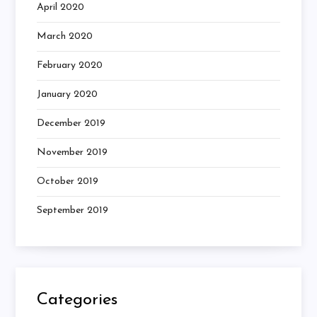
April 2020
March 2020
February 2020
January 2020
December 2019
November 2019
October 2019
September 2019
Categories