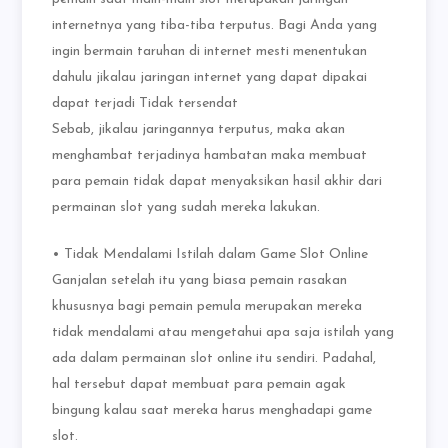
internetnya yang tiba-tiba terputus. Bagi Anda yang
ingin bermain taruhan di internet mesti menentukan
dahulu jikalau jaringan internet yang dapat dipakai
dapat terjadi Tidak tersendat
Sebab, jikalau jaringannya terputus, maka akan
menghambat terjadinya hambatan maka membuat
para pemain tidak dapat menyaksikan hasil akhir dari
permainan slot yang sudah mereka lakukan.
• Tidak Mendalami Istilah dalam Game Slot Online
Ganjalan setelah itu yang biasa pemain rasakan
khususnya bagi pemain pemula merupakan mereka
tidak mendalami atau mengetahui apa saja istilah yang
ada dalam permainan slot online itu sendiri. Padahal,
hal tersebut dapat membuat para pemain agak
bingung kalau saat mereka harus menghadapi game
slot.