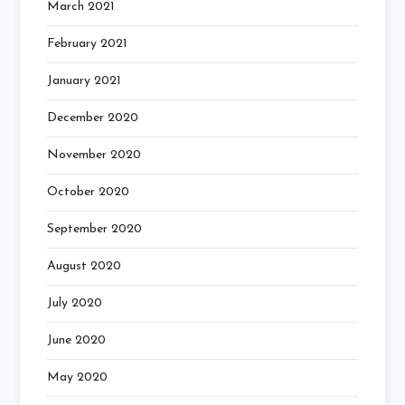
March 2021
February 2021
January 2021
December 2020
November 2020
October 2020
September 2020
August 2020
July 2020
June 2020
May 2020