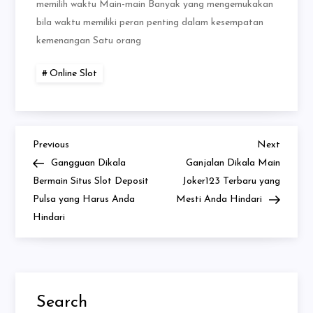
memilih waktu Main-main Banyak yang mengemukakan
bila waktu memiliki peran penting dalam kesempatan
kemenangan Satu orang
Online Slot
Previous
Next
Post
Previous
Next
Post
Post
Gangguan Dikala
Ganjalan Dikala Main
navigation
Bermain Situs Slot Deposit
Joker123 Terbaru yang
Pulsa yang Harus Anda
Mesti Anda Hindari
Hindari
Search