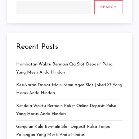
SEARCH
Recent Posts
Hambatan Waktu Bermain Qq Slot Deposit Pulsa
Yang Mesti Anda Hindari
Kesukaran Disaat Main-Main Agen Slot Joker123 Yang
Harus Anda Hindari
Kendala Waktu Bermain Poker Online Deposit Pulsa
Yang Harus Anda Hindari
Ganjalan Kala Bermain Slot Deposit Pulsa Tanpa
Potongan Yang Mesti Anda Hindari