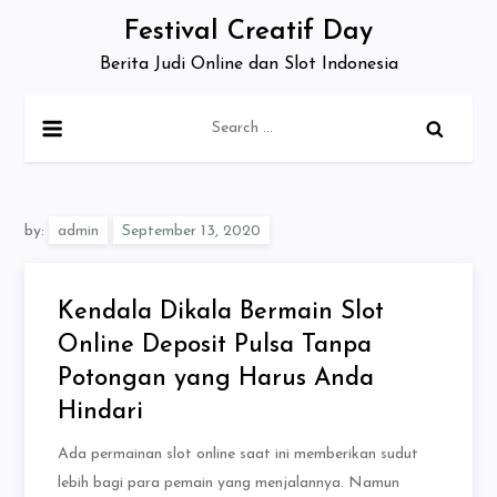
Skip
Festival Creatif Day
to
Berita Judi Online dan Slot Indonesia
content
Search
for:
by:
admin
Kendala Dikala Bermain Slot
Online Deposit Pulsa Tanpa
Potongan yang Harus Anda
Hindari
Ada permainan slot online saat ini memberikan sudut
lebih bagi para pemain yang menjalannya. Namun