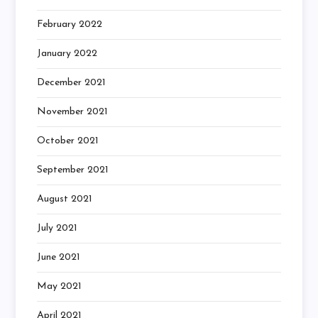
February 2022
January 2022
December 2021
November 2021
October 2021
September 2021
August 2021
July 2021
June 2021
May 2021
April 2021