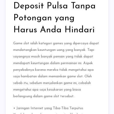
Deposit Pulsa Tanpa
Potongan yang
Harus Anda Hindari
Game slot ialah kategori games yang dipercaya dapat
mendatangkan keuntungan uang yang banyak. Tapi
sayangnya masih banyak pemain yang tidak dapat
mendapati keuntungan dalam permainan ini. Aspek
penyebabnya karena mereka tidak mengetahui apa
saja hambatan dalam memainkan game slot. Oleh
sebab itu, sebelum menjalankan game ini, cobalah
mengetahui apa saja kesukaran yang biasa
berlangsung dalam game slot tersebut:
• Jaringan Internet yang Tiba-Tiba Terputus