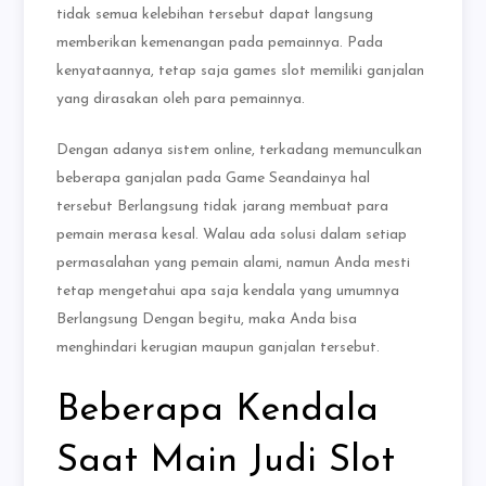
tidak semua kelebihan tersebut dapat langsung
memberikan kemenangan pada pemainnya. Pada
kenyataannya, tetap saja games slot memiliki ganjalan
yang dirasakan oleh para pemainnya.
Dengan adanya sistem online, terkadang memunculkan
beberapa ganjalan pada Game Seandainya hal
tersebut Berlangsung tidak jarang membuat para
pemain merasa kesal. Walau ada solusi dalam setiap
permasalahan yang pemain alami, namun Anda mesti
tetap mengetahui apa saja kendala yang umumnya
Berlangsung Dengan begitu, maka Anda bisa
menghindari kerugian maupun ganjalan tersebut.
Beberapa Kendala
Saat Main Judi Slot