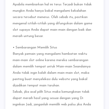
Apabila membiarkan hal ini terus Terjadi bukan tidak
mungkin Anda hanya bakal mengalami kekalahan
secara tersebut menerus. Oleh sebab itu, pastikan
mengenal istilah-istilah yang difungsikan dalam game
slot supaya Anda dapat main-main dengan baik dan
meraih untung besar.
• Sembarangan Memilih Situs
Banyak pemain yang mengalami hambatan waktu
main-main slot online karena mereka sembarangan
dalam memilih tempat untuk Main-main Seandainya
Anda tidak ingin kalah dalam main-main slot, maka
penting buat menyelekasi dulu website yang bakal
dijadikan tempat main taruhan.
Sebab, jika asal pilih Situs maka kemungkinan tidak
dapat meraih hasil yang sesuai dengan yang Di
inginkan Jadi, janganlah memilih web palsu jika Anda